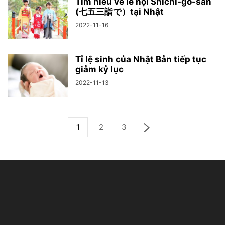
Tìm hiểu về lễ hội Shichi-go-san
(七五三詣で）tại Nhật
2022-11-16
Tỉ lệ sinh của Nhật Bản tiếp tục
giảm kỷ lục
2022-11-13
1
2
3