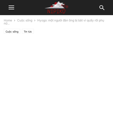
Home
Cuộc sống
Hyogo: một người đàn ông bị bắt vì quấy rối phụ
nữ...
Cuộc sống
Tin tức