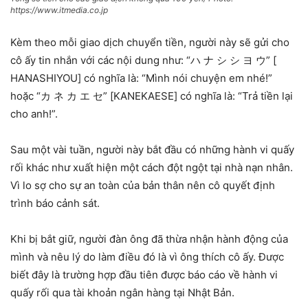
https://www.itmedia.co.jp
Kèm theo mỗi giao dịch chuyển tiền, người này sẽ gửi cho
cô ấy tin nhắn với các nội dung như: “ハ ナ シ シ ヨ ウ” [
HANASHIYOU] có nghĩa là: “Mình nói chuyện em nhé!”
hoặc “カ ネ カ エ セ” [KANEKAESE] có nghĩa là: “Trả tiền lại
cho anh!”.
Sau một vài tuần, người này bắt đầu có những hành vi quấy
rối khác như xuất hiện một cách đột ngột tại nhà nạn nhân.
Vì lo sợ cho sự an toàn của bản thân nên cô quyết định
trình báo cảnh sát.
Khi bị bắt giữ, người đàn ông đã thừa nhận hành động của
mình và nêu lý do làm điều đó là vì ông thích cô ấy. Được
biết đây là trường hợp đầu tiên được báo cáo về hành vi
quấy rối qua tài khoản ngân hàng tại Nhật Bản.