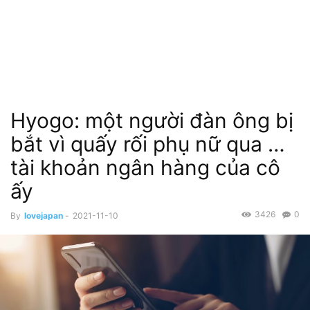
Hyogo: một người đàn ông bị
bắt vì quấy rối phụ nữ qua …
tài khoản ngân hàng của cô
ấy
3426
0
By
lovejapan
-
2021-11-10