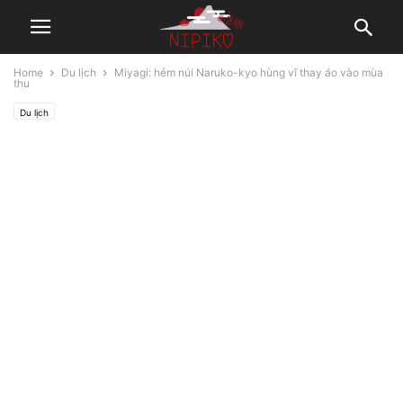
Home
Du lịch
Miyagi: hẻm núi Naruko-kyo hùng vĩ thay áo vào mùa
thu
Du lịch