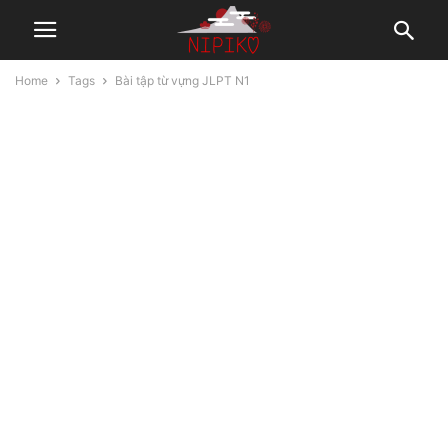
Home
Tags
Bài tập từ vựng JLPT N1