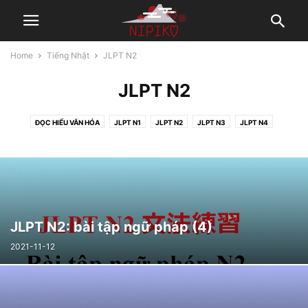
Home
Tiếng Nhật
JLPT N2
JLPT N2
ĐỌC HIỂU VĂN HÓA
JLPT N1
JLPT N2
JLPT N3
JLPT N4
JLPT N5
LÀM QUEN VỚI TIẾNG NHẬT
TIẾNG NHẬT ỨNG DỤNG
JLPT N2: bài tập ngữ pháp (4)
2021-11-12