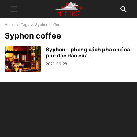
Home
Tags
Syphon coffee
Syphon coffee
Syphon – phong cách pha chế cà
phê độc đáo của...
2021-06-28