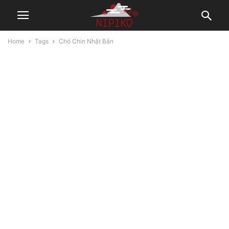
Home
Tags
Chó Chin Nhật Bản