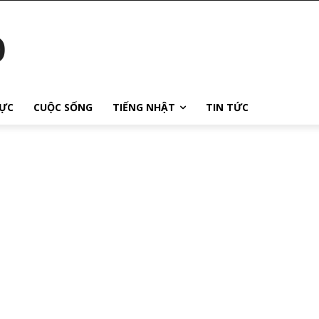
o
ỰC
CUỘC SỐNG
TIẾNG NHẬT
TIN TỨC