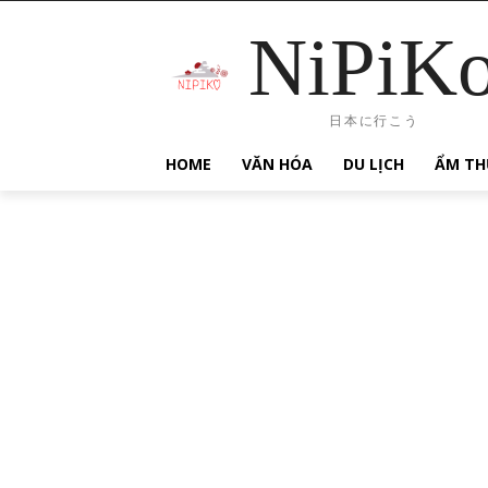
NiPiK
日本に行こう
HOME
VĂN HÓA
DU LỊCH
ẨM TH