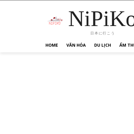
NiPiK
日本に行こう
HOME
VĂN HÓA
DU LỊCH
ẨM TH