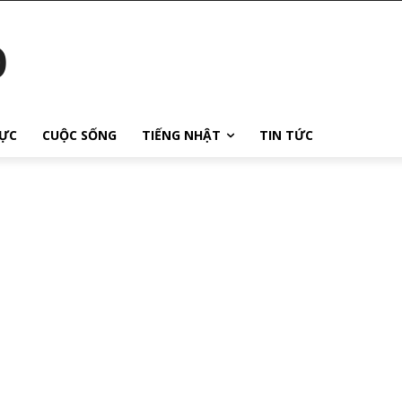
o
ỰC
CUỘC SỐNG
TIẾNG NHẬT
TIN TỨC