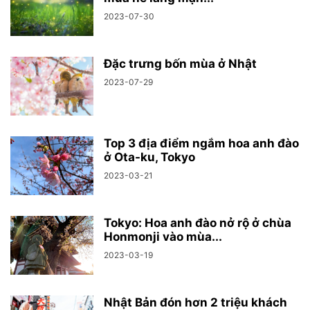
2023-07-30
Đặc trưng bốn mùa ở Nhật
2023-07-29
Top 3 địa điểm ngắm hoa anh đào
ở Ota-ku, Tokyo
2023-03-21
Tokyo: Hoa anh đào nở rộ ở chùa
Honmonji vào mùa...
2023-03-19
Nhật Bản đón hơn 2 triệu khách