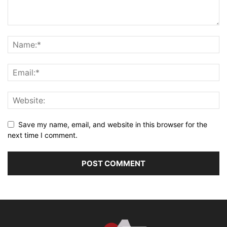
Save my name, email, and website in this browser for the
next time I comment.