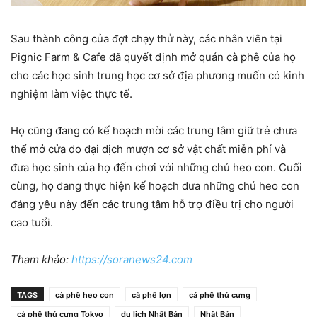
Sau thành công của đợt chạy thử này, các nhân viên tại
Pignic Farm & Cafe đã quyết định mở quán cà phê của họ
cho các học sinh trung học cơ sở địa phương muốn có kinh
nghiệm làm việc thực tế.
Họ cũng đang có kế hoạch mời các trung tâm giữ trẻ chưa
thể mở cửa do đại dịch mượn cơ sở vật chất miễn phí và
đưa học sinh của họ đến chơi với những chú heo con. Cuối
cùng, họ đang thực hiện kế hoạch đưa những chú heo con
đáng yêu này đến các trung tâm hỗ trợ điều trị cho người
cao tuổi.
Tham khảo:
https://soranews24.com
TAGS
cà phê heo con
cà phê lợn
cả phê thú cưng
cà phê thú cưng Tokyo
du lịch Nhật Bản
Nhật Bản