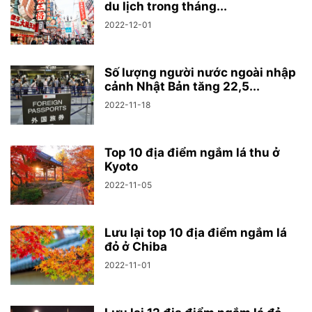
du lịch trong tháng...
2022-12-01
Số lượng người nước ngoài nhập
cảnh Nhật Bản tăng 22,5...
2022-11-18
Top 10 địa điểm ngắm lá thu ở
Kyoto
2022-11-05
Lưu lại top 10 địa điểm ngắm lá
đỏ ở Chiba
2022-11-01