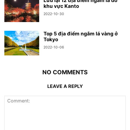
Lưu lại 12 địa điểm ngắm lá đỏ
khu vực Kanto
2022-10-30
Top 5 địa điểm ngắm lá vàng ở
Tokyo
2022-10-06
NO COMMENTS
LEAVE A REPLY