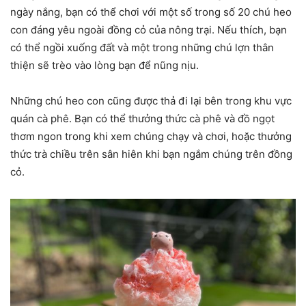
ngày nắng, bạn có thể chơi với một số trong số 20 chú heo
con đáng yêu ngoài đồng cỏ của nông trại. Nếu thích, bạn
có thể ngồi xuống đất và một trong những chú lợn thân
thiện sẽ trèo vào lòng bạn để nũng nịu.
Những chú heo con cũng được thả đi lại bên trong khu vực
quán cà phê. Bạn có thể thưởng thức cà phê và đồ ngọt
thơm ngon trong khi xem chúng chạy và chơi, hoặc thưởng
thức trà chiều trên sân hiên khi bạn ngắm chúng trên đồng
cỏ.