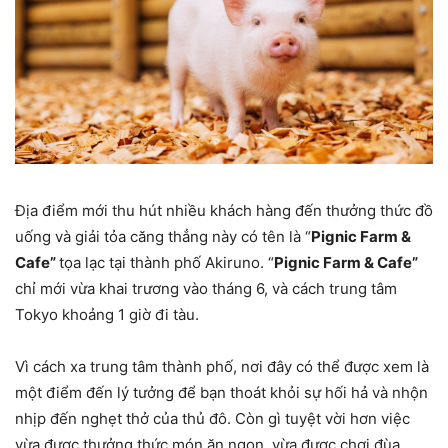
Địa điểm mới thu hút nhiều khách hàng đến thưởng thức đồ
uống và giải tỏa căng thẳng này có tên là “
Pignic Farm &
Cafe”
tọa lạc tại thành phố Akiruno. “
Pignic Farm & Cafe”
chỉ mới vừa khai trương vào tháng 6, và cách trung tâm
Tokyo khoảng 1 giờ đi tàu.
Vì cách xa trung tâm thành phố, nơi đây có thể được xem là
một điểm đến lý tưởng để bạn thoát khỏi sự hối hả và nhộn
nhịp đến nghẹt thở của thủ đô. Còn gì tuyệt vời hơn việc
vừa được thưởng thức món ăn ngon, vừa được chơi đùa