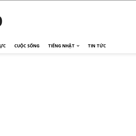
o
ỰC
CUỘC SỐNG
TIẾNG NHẬT
TIN TỨC