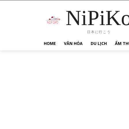
NiPiK
日本に行こう
HOME
VĂN HÓA
DU LỊCH
ẨM TH