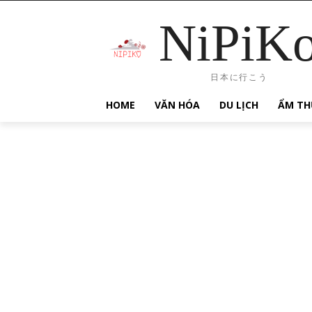
NiPiK
日本に行こう
HOME
VĂN HÓA
DU LỊCH
ẨM TH