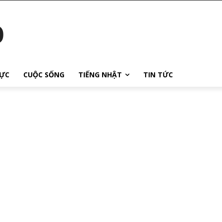
o
ỰC
CUỘC SỐNG
TIẾNG NHẬT
TIN TỨC