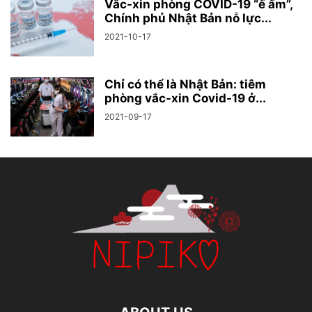
Vắc-xin phòng COVID-19 “ế ẩm”,
Chính phủ Nhật Bản nỗ lực...
2021-10-17
Chỉ có thể là Nhật Bản: tiêm
phòng vắc-xin Covid-19 ở...
2021-09-17