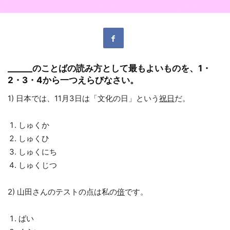
______
のことばの読み方として最もよいものを、
1
・
2
・
3
・
4
から一つえらびなさい。
1) 日本では、11月3日は「文化の日」という
祝日
だ。
しゅくか
しゅくひ
しゅくにち
しゅくじつ
2) 山田さんのテストの点は私の
倍
です。
ばい