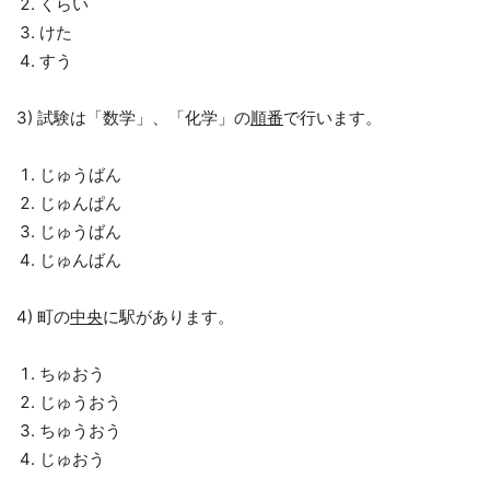
くらい
けた
すう
3) 試験は「数学」、「化学」の
順番
で行います。
じゅうばん
じゅんぱん
じゅうばん
じゅんばん
4) 町の
中央
に駅があります。
ちゅおう
じゅうおう
ちゅうおう
じゅおう