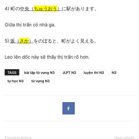
4) 町の
中央（
ちゅうおう
）
に駅があります。
Giữa thị trấn có nhà ga.
5)
坂（
さか
）
をのぼると、町がよく見える。
Leo lên dốc này sẽ thấy thị trấn rõ hơn.
TAGS
bài tập từ vựng N3
JLPT N3
luyện thi N3
N3
tự học N3
từ vựng N3
Previous article
Next article