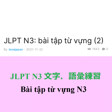
JLPT N3: bài tập từ vựng (2)
1643
0
By
lovejapan
-
2021-11-22