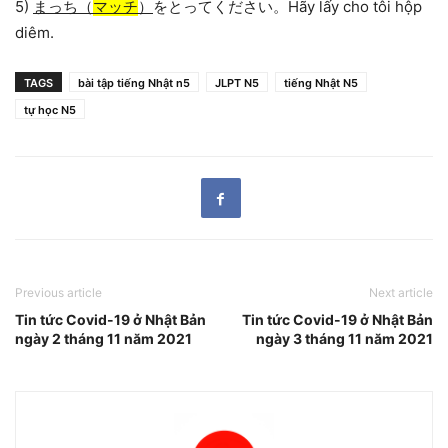
5)
まっち（
マッチ
）
をとってください。Hãy lấy cho tôi hộp
diêm.
TAGS
bài tập tiếng Nhật n5
JLPT N5
tiếng Nhật N5
tự học N5
Previous article
Next article
Tin tức Covid-19 ở Nhật Bản
Tin tức Covid-19 ở Nhật Bản
ngày 2 tháng 11 năm 2021
ngày 3 tháng 11 năm 2021