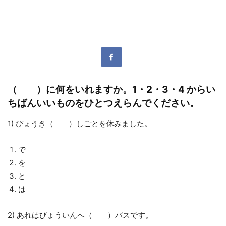
（ ）に何をいれますか。
1
・
2
・
3
・
4
からい
ちばんいいものをひとつえらんでください。
1) びょうき（ ）しごとを休みました。
で
を
と
は
2) あれはびょういんへ（ ）バスです。