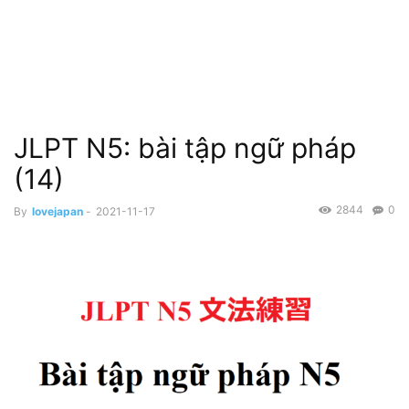
JLPT N5: bài tập ngữ pháp
(14)
2844
0
By
lovejapan
-
2021-11-17