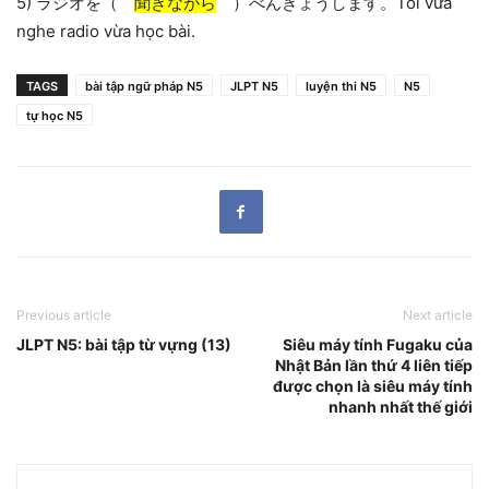
5) ラジオを（
聞きながら
）べんきょうします。Tôi vừa
nghe radio vừa học bài.
TAGS
bài tập ngữ pháp N5
JLPT N5
luyện thi N5
N5
tự học N5
Previous article
Next article
JLPT N5: bài tập từ vựng (13)
Siêu máy tính Fugaku của
Nhật Bản lần thứ 4 liên tiếp
được chọn là siêu máy tính
nhanh nhất thế giới