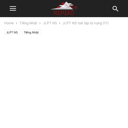
Home
Tiếng Nhật
JLPT N5
JLPT N5: bài tập từ vựng (11)
JLPT N5
Tiếng Nhật