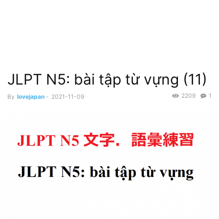
JLPT N5: bài tập từ vựng (11)
2209
1
By
lovejapan
-
2021-11-09