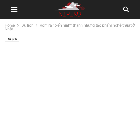
Home
Du lịch
Rơm rạ “biến hình” thành những tác phẩm nghệ thuật ở
Nhật...
Du lịch