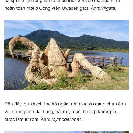
đã kịp trở lại trong lần tổ chức thứ 13 và có loạt tạo hình
hoàn toàn mới ở Công viên Uwasekigata. Ảnh:
Niigata.
Đến đây, du khách tha hồ ngắm nhìn và tạo dáng chụp ảnh
với những con đại bàng, hải mã, mực, bọ cạp khổng lồ…
được làm từ rơm. Ảnh:
Mymodernnet.