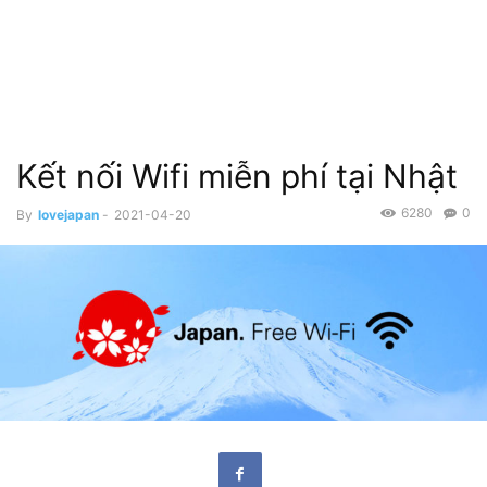
Kết nối Wifi miễn phí tại Nhật
6280
0
By
lovejapan
-
2021-04-20