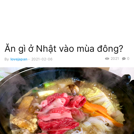
Ăn gì ở Nhật vào mùa đông?
2021
0
By
lovejapan
-
2021-02-06