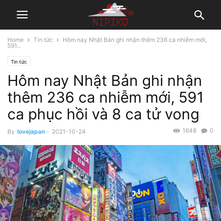
Home
Tin tức
Hôm nay Nhật Bản ghi nhận thêm 236 ca nhiễm mới,
591...
Tin tức
Hôm nay Nhật Bản ghi nhận
thêm 236 ca nhiễm mới, 591
ca phục hồi và 8 ca tử vong
1648
0
By
lovejapan
-
2021-10-24