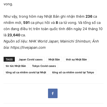
vong.
Như vậy, trong hôm nay Nhật Bản ghi nhận thêm
236
ca
nhiễm mới,
591
ca phục hồi và
8
ca tử vong. Và tổng số ca
còn đang điều trị trên toàn quốc tính đến ngày 24 tháng 10
là
23,640
ca.
Nguồn số liệu: NHK World Japan; Mainichi Shimbun; Ảnh
bìa: https://livejapan.com
TAGS
Japan Covid cases
Nhật Bản
thời sự Nhật Bản
tin tức Nhật Bản
Tokyo Covid cases
tổng số ca nhiễm covid tại Nhật
tổng số ca nhiễm covid tại Tokyo