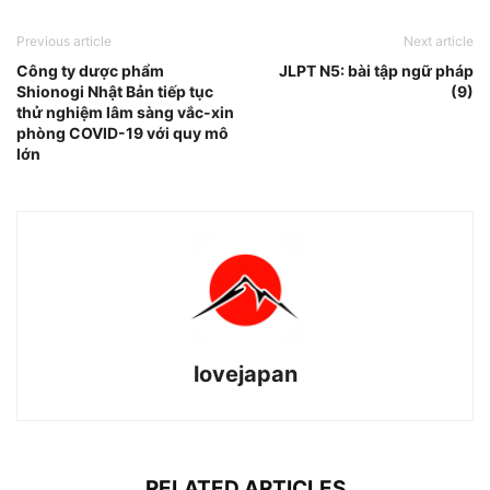
Previous article
Next article
Công ty dược phẩm
JLPT N5: bài tập ngữ pháp
Shionogi Nhật Bản tiếp tục
(9)
thử nghiệm lâm sàng vắc-xin
phòng COVID-19 với quy mô
lớn
lovejapan
RELATED ARTICLES