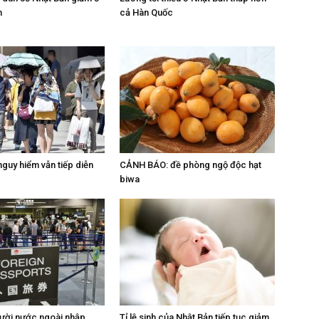
h
cả Hàn Quốc
guy hiểm vẫn tiếp diễn
CẢNH BÁO: đề phòng ngộ độc hạt
biwa
ười nước ngoài nhập
Tỉ lệ sinh của Nhật Bản tiếp tục giảm