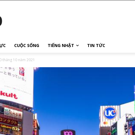
o
ỰC
CUỘC SỐNG
TIẾNG NHẬT
TIN TỨC
30 tháng 10 năm 2021