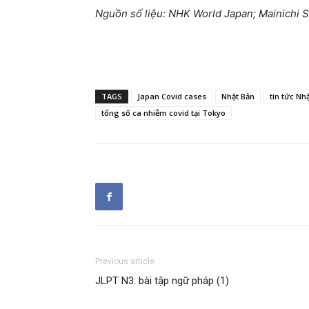
Nguồn số liệu: NHK World Japan; Mainichi 
TAGS
Japan Covid cases
Nhật Bản
tin tức Nh
tổng số ca nhiễm covid tại Tokyo
Previous article
JLPT N3: bài tập ngữ pháp (1)