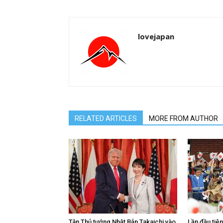
lovejapan
RELATED ARTICLES
MORE FROM AUTHOR
Tân Thủ tướng Nhật Bản Takaichi vào
Lần đầu tiê