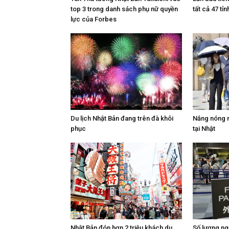
top 3 trong danh sách phụ nữ quyền
tất cả 47 tỉn
lực của Forbes
Du lịch Nhật Bản đang trên đà khôi
Nắng nóng n
phục
tại Nhật
Nhật Bản đón hơn 2 triệu khách du
Số lượng ng