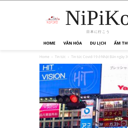
NiPiK
日本に行こう
HOME
VĂN HÓA
DU LỊCH
ẨM TH
Home
Tin tức
Tin tức Covid-19 ở Nhật Bản ngày 