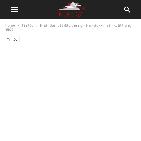
Home
Tin tức
Nhật Bản bắt đầu thử nghiệm vắc-xin sản xuất trong
nước
Tin tức