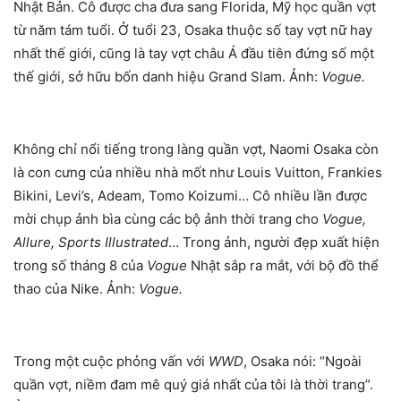
Nhật Bản. Cô được cha đưa sang Florida, Mỹ học quần vợt
từ năm tám tuổi. Ở tuổi 23, Osaka thuộc số tay vợt nữ hay
nhất thế giới, cũng là tay vợt châu Á đầu tiên đứng số một
thế giới, sở hữu bốn danh hiệu Grand Slam. Ảnh:
Vogue.
Không chỉ nổi tiếng trong làng quần vợt, Naomi Osaka còn
là con cưng của nhiều nhà mốt như Louis Vuitton, Frankies
Bikini, Levi’s, Adeam, Tomo Koizumi… Cô nhiều lần được
mời chụp ảnh bìa cùng các bộ ảnh thời trang cho
Vogue,
Allure, Sports Illustrated
… Trong ảnh, người đẹp xuất hiện
trong số tháng 8 của
Vogue
Nhật sắp ra mắt, với bộ đồ thể
thao của Nike. Ảnh:
Vogue.
Trong một cuộc phỏng vấn với
WWD
, Osaka nói: “Ngoài
quần vợt, niềm đam mê quý giá nhất của tôi là thời trang”.