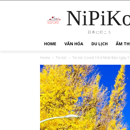
NiPiK
日本に行こう
HOME
VĂN HÓA
DU LỊCH
ẨM TH
Home
Tin tức
Tin tức Covid-19 ở Nhật Bản ngày 