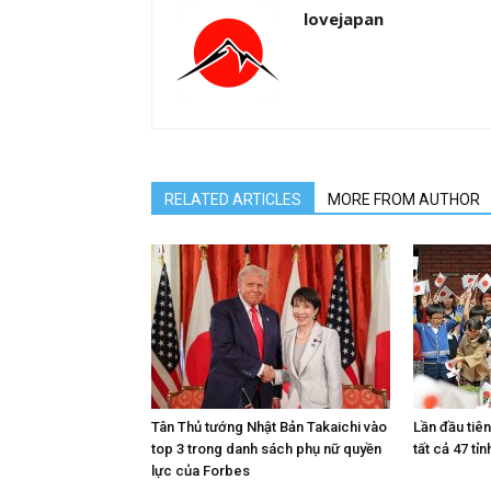
lovejapan
RELATED ARTICLES
MORE FROM AUTHOR
Tân Thủ tướng Nhật Bản Takaichi vào
Lần đầu tiê
top 3 trong danh sách phụ nữ quyền
tất cả 47 tỉn
lực của Forbes