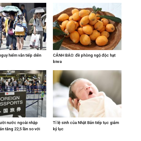
guy hiểm vẫn tiếp diễn
CẢNH BÁO: đề phòng ngộ độc hạt
biwa
ười nước ngoài nhập
Tỉ lệ sinh của Nhật Bản tiếp tục giảm
n tăng 22,5 lần so với
kỷ lục