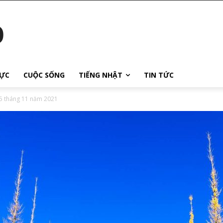
o
ỰC
CUỘC SỐNG
TIẾNG NHẬT
TIN TỨC
15 tháng 11 năm 2021