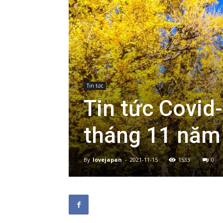
Tin tức
Tin tức Covid
tháng 11 năm
By
lovejapan
-
2021-11-15
1533
0