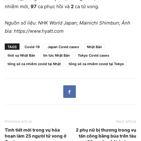
nhiễm mới,
97
ca phục hồi và
2
ca tử vong.
Nguồn số liệu: NHK World Japan; Mainichi Shimbun; Ảnh
bìa: https://www.hyatt.com
TAGS
Covid-19
Japan Covid cases
Nhật Bản
thời sự Nhật Bản
tin tức Nhật Bản
Tokyo Covid cases
tổng số ca nhiễm covid tại Nhật
tổng số ca nhiễm covid tại Tokyo
Previous article
Next article
Tình tiết mới trong vụ hỏa
2 phụ nữ bị thương trong vụ
hoạn làm 25 người tử vong ở
tấn công bằng búa trên tàu