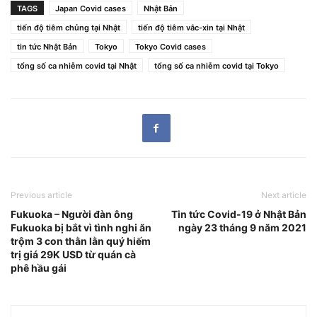
TAGS
Japan Covid cases
Nhật Bản
tiến độ tiêm chủng tại Nhật
tiến độ tiêm vắc-xin tại Nhật
tin tức Nhật Bản
Tokyo
Tokyo Covid cases
tổng số ca nhiễm covid tại Nhật
tổng số ca nhiễm covid tại Tokyo
Previous article
Next article
Fukuoka – Người đàn ông
Tin tức Covid-19 ở Nhật Bản
Fukuoka bị bắt vì tình nghi ăn
ngày 23 tháng 9 năm 2021
trộm 3 con thằn lằn quý hiếm
trị giá 29K USD từ quán cà
phê hầu gái