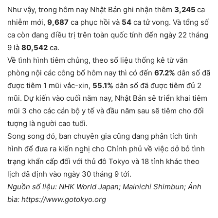
Như vậy, trong hôm nay Nhật Bản ghi nhận thêm
3,245
ca
nhiễm mới,
9,687
ca phục hồi và
54
ca tử vong. Và tổng số
ca còn đang điều trị trên toàn quốc tính đến ngày 22 tháng
9 là
80,542
ca.
Về tình hình tiêm chủng, theo số liệu thống kê từ văn
phòng nội các công bố hôm nay thì có đến
67.2%
dân số đã
được tiêm 1 mũi vắc-xin,
55.1%
dân số đã được tiêm đủ 2
mũi. Dự kiến vào cuối năm nay, Nhật Bản sẽ triển khai tiêm
mũi 3 cho các cán bộ y tế và đầu năm sau sẽ tiêm cho đối
tượng là người cao tuổi.
Song song đó, ban chuyên gia cũng đang phân tích tình
hình để đưa ra kiến nghị cho Chính phủ về việc dở bỏ tình
trạng khẩn cấp đối với thủ đô Tokyo và 18 tỉnh khác theo
lịch đã định vào ngày 30 tháng 9 tới.
Nguồn số liệu: NHK World Japan; Mainichi Shimbun; Ảnh
bìa: https://www.gotokyo.org