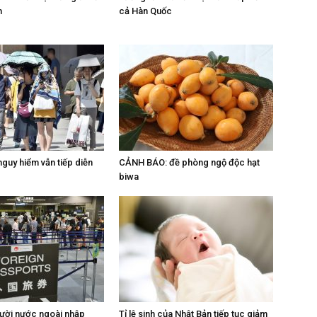
h
cả Hàn Quốc
guy hiểm vẫn tiếp diễn
CẢNH BÁO: đề phòng ngộ độc hạt
biwa
ười nước ngoài nhập
Tỉ lệ sinh của Nhật Bản tiếp tục giảm