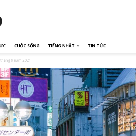
o
ỰC
CUỘC SỐNG
TIẾNG NHẬT
TIN TỨC
3 tháng 9 năm 2021