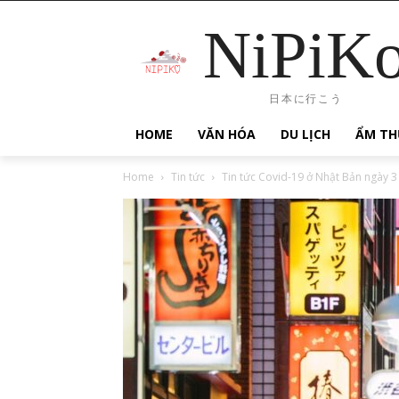
NiPiK
日本に行こう
HOME
VĂN HÓA
DU LỊCH
ẨM TH
Home
Tin tức
Tin tức Covid-19 ở Nhật Bản ngày 