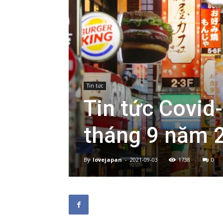
Tin tức
Tin tức Covid
tháng 9 năm 
By
lovejapan
-
2021-09-03
1738
0