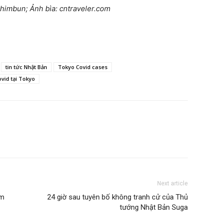
 Shimbun;
Ảnh bìa: cntraveler.com
tin tức Nhật Bản
Tokyo Covid cases
vid tại Tokyo
Next article
ăm
24 giờ sau tuyên bố không tranh cử của Thủ
tướng Nhật Bản Suga