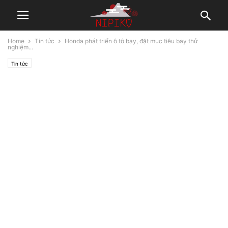
Home
Tin tức
Honda phát triển ô tô bay, đặt mục tiêu bay thử
nghiệm...
Tin tức