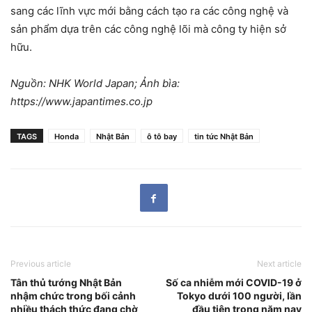
sang các lĩnh vực mới bằng cách tạo ra các công nghệ và
sản phẩm dựa trên các công nghệ lõi mà công ty hiện sở
hữu.
Nguồn: NHK World Japan; Ảnh bìa:
https://www.japantimes.co.jp
TAGS
Honda
Nhật Bản
ô tô bay
tin tức Nhật Bản
Previous article
Next article
Tân thủ tướng Nhật Bản
Số ca nhiễm mới COVID-19 ở
nhậm chức trong bối cảnh
Tokyo dưới 100 người, lần
nhiều thách thức đang chờ
đầu tiên trong năm nay