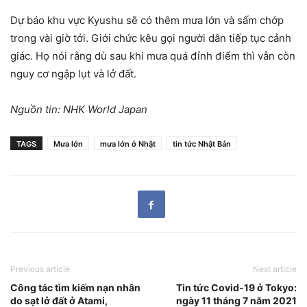
Dự báo khu vực Kyushu sẽ có thêm mưa lớn và sấm chớp
trong vài giờ tới. Giới chức kêu gọi người dân tiếp tục cảnh
giác. Họ nói rằng dù sau khi mưa quá đỉnh điểm thì vẫn còn
nguy cơ ngập lụt và lở đất.
Nguồn tin: NHK World Japan
TAGS
Mưa lớn
mưa lớn ở Nhật
tin tức Nhật Bản
Previous article
Next article
Công tác tìm kiếm nạn nhân
Tin tức Covid-19 ở Tokyo:
do sạt lở đất ở Atami,
ngày 11 tháng 7 năm 2021