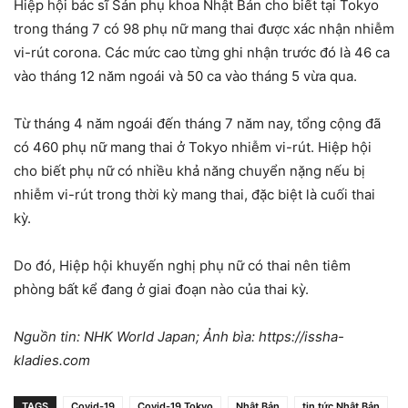
Hiệp hội bác sĩ Sản phụ khoa Nhật Bản cho biết tại Tokyo
trong tháng 7 có 98 phụ nữ mang thai được xác nhận nhiễm
vi-rút corona. Các mức cao từng ghi nhận trước đó là 46 ca
vào tháng 12 năm ngoái và 50 ca vào tháng 5 vừa qua.
Từ tháng 4 năm ngoái đến tháng 7 năm nay, tổng cộng đã
có 460 phụ nữ mang thai ở Tokyo nhiễm vi-rút. Hiệp hội
cho biết phụ nữ có nhiều khả năng chuyển nặng nếu bị
nhiễm vi-rút trong thời kỳ mang thai, đặc biệt là cuối thai
kỳ.
Do đó, Hiệp hội khuyến nghị phụ nữ có thai nên tiêm
phòng bất kể đang ở giai đoạn nào của thai kỳ.
Nguồn tin: NHK World Japan; Ảnh bìa: https://issha-
kladies.com
TAGS
Covid-19
Covid-19 Tokyo
Nhật Bản
tin tức Nhật Bản