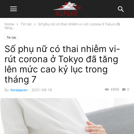
Home
Tin tức
Số phụ nữ có thai nhiễm vi-rút corona ở Tokyo đã
tăng...
Tin tức
Số phụ nữ có thai nhiễm vi-
rút corona ở Tokyo đã tăng
lên mức cao kỷ lục trong
tháng 7
4869
0
By
lovejapan
-
2021-08-19