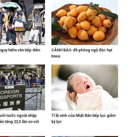
guy hiểm vẫn tiếp diễn
CẢNH BÁO: đề phòng ngộ độc hạt
biwa
ười nước ngoài nhập
Tỉ lệ sinh của Nhật Bản tiếp tục giảm
n tăng 22,5 lần so với
kỷ lục