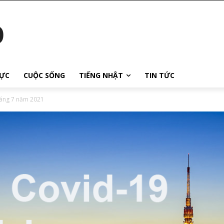
o
ỰC
CUỘC SỐNG
TIẾNG NHẬT
TIN TỨC
tháng 7 năm 2021