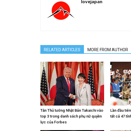
lovejapan
RELATED ARTICLES
MORE FROM AUTHOR
Tân Thủ tướng Nhật Bản Takaichi vào
Lần đầu tiê
top 3 trong danh sách phụ nữ quyền
tất cả 47 tỉn
lực của Forbes