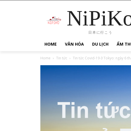
NiPiK
日本に行こう
HOME
VĂN HÓA
DU LỊCH
ẨM TH
Home
Tin tức
Tin tức Covid-19 ở Tokyo: ngày 6 