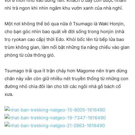
với 8 món nhỏ vào đúng 18h. Khách ở đây còn được nhâm
nhi trà ngon khi nhìn ngắm khu vườn xanh của nhà nghỉ.
Một nơi không thể bỏ qua nữa ở Tsumago là Waki Honjin,
cho bạn góc nhìn bao quát về đời sống trong honjin (nhà
trọ ryokan cao cấp) thời Edo. Khói bốc lên từ bếp lửa bao
trùm không gian, làm nổi bật những tia nắng chiếu vào gian
phòng từ cửa thông gió.
Tsumago trải qua ít trận cháy hơn Magome nên trạm dừng
chân này vẫn còn giữ nhiều nét truyền thống từ những con
đường nhỏ chia đôi làn cho tới các ngôi nhà gỗ bách cổ
xưa.