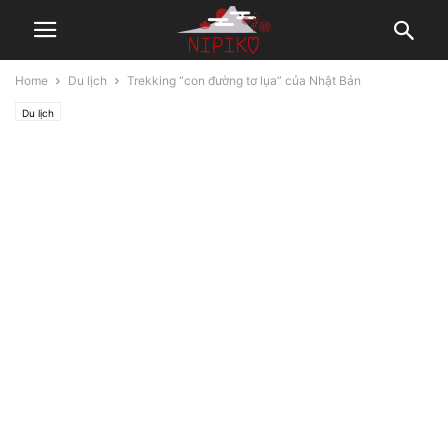
Home
Du lịch
Trekking “con đường tơ lụa” của Nhật Bản
Du lịch