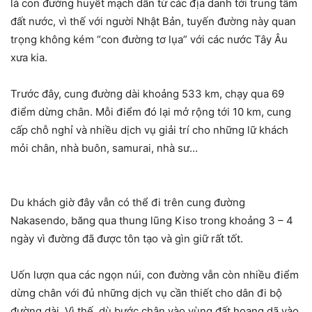
là con đường huyết mạch dẫn từ các địa danh tới trung tâm
đất nước, vì thế với người Nhật Bản, tuyến đường này quan
trọng không kém “con đường tơ lụa” với các nước Tây Âu
xưa kia.
Trước đây, cung đường dài khoảng 533 km, chạy qua 69
điểm dừng chân. Mỗi điểm đó lại mở rộng tới 10 km, cung
cấp chỗ nghỉ và nhiều dịch vụ giải trí cho những lữ khách
mỏi chân, nhà buôn, samurai, nhà sư…
Du khách giờ đây vẫn có thể đi trên cung đường
Nakasendo, băng qua thung lũng Kiso trong khoảng 3 – 4
ngày vì đường đã được tôn tạo và gìn giữ rất tốt.
Uốn lượn qua các ngọn núi, con đường vẫn còn nhiều điểm
dừng chân với đủ những dịch vụ cần thiết cho dân đi bộ
đường dài. Vì thế, dù bước chân vào vùng đất hoang dã vào