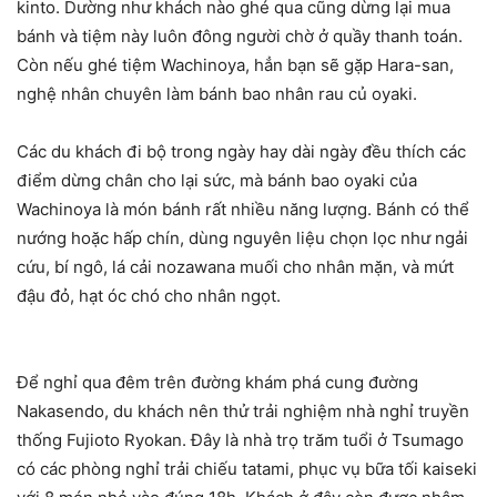
kinto. Dường như khách nào ghé qua cũng dừng lại mua
bánh và tiệm này luôn đông người chờ ở quầy thanh toán.
Còn nếu ghé tiệm Wachinoya, hẳn bạn sẽ gặp Hara-san,
nghệ nhân chuyên làm bánh bao nhân rau củ oyaki.
Các du khách đi bộ trong ngày hay dài ngày đều thích các
điểm dừng chân cho lại sức, mà bánh bao oyaki của
Wachinoya là món bánh rất nhiều năng lượng. Bánh có thể
nướng hoặc hấp chín, dùng nguyên liệu chọn lọc như ngải
cứu, bí ngô, lá cải nozawana muối cho nhân mặn, và mứt
đậu đỏ, hạt óc chó cho nhân ngọt.
Để nghỉ qua đêm trên đường khám phá cung đường
Nakasendo, du khách nên thử trải nghiệm nhà nghỉ truyền
thống Fujioto Ryokan. Đây là nhà trọ trăm tuổi ở Tsumago
có các phòng nghỉ trải chiếu tatami, phục vụ bữa tối kaiseki