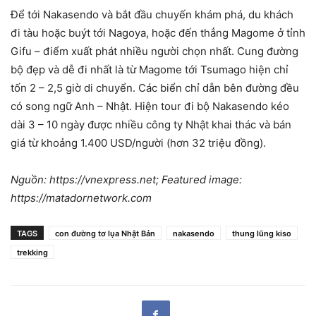
Để tới Nakasendo và bắt đầu chuyến khám phá, du khách
đi tàu hoặc buýt tới Nagoya, hoặc đến thẳng Magome ở tỉnh
Gifu – điểm xuất phát nhiều người chọn nhất. Cung đường
bộ đẹp và dễ đi nhất là từ Magome tới Tsumago hiện chỉ
tốn 2 – 2,5 giờ di chuyển. Các biển chỉ dẫn bên đường đều
có song ngữ Anh – Nhật. Hiện tour đi bộ Nakasendo kéo
dài 3 – 10 ngày được nhiều công ty Nhật khai thác và bán
giá từ khoảng 1.400 USD/người (hơn 32 triệu đồng).
Nguồn: https://vnexpress.net; Featured image:
https://matadornetwork.com
TAGS
con đường tơ lụa Nhật Bản
nakasendo
thung lũng kiso
trekking