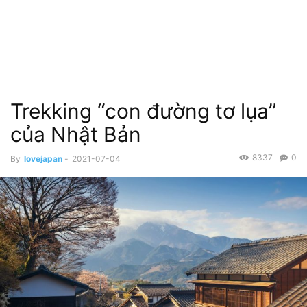
Trekking “con đường tơ lụa”
của Nhật Bản
8337
0
By
lovejapan
-
2021-07-04