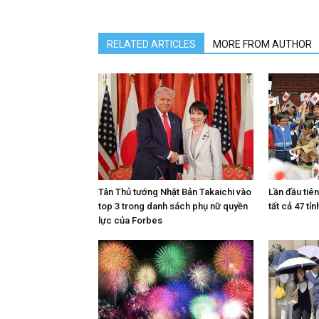
RELATED ARTICLES
MORE FROM AUTHOR
Tân Thủ tướng Nhật Bản Takaichi vào
Lần đầu tiê
top 3 trong danh sách phụ nữ quyền
tất cả 47 tỉn
lực của Forbes