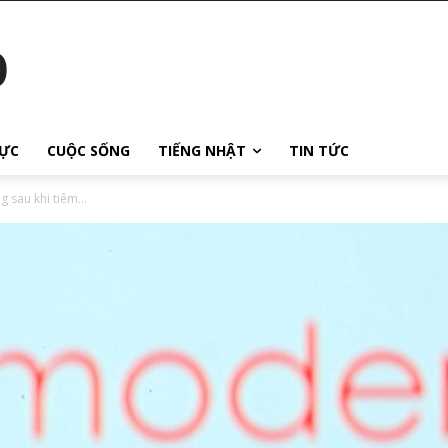
o
ỰC
CUỘC SỐNG
TIẾNG NHẬT
TIN TỨC
 sau khi tiêm...