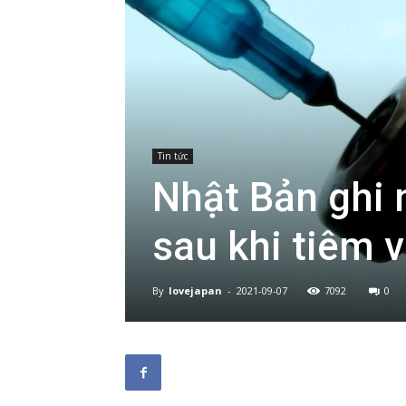
Tin tức
Nhật Bản ghi 
sau khi tiêm 
By
lovejapan
-
2021-09-07
7092
0