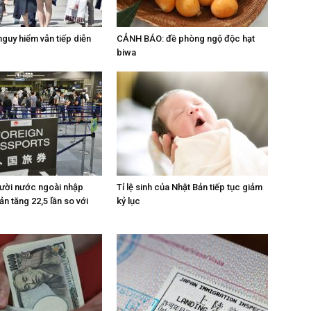
guy hiểm vẫn tiếp diễn
CẢNH BÁO: đề phòng ngộ độc hạt
biwa
ười nước ngoài nhập
Tỉ lệ sinh của Nhật Bản tiếp tục giảm
n tăng 22,5 lần so với
kỷ lục