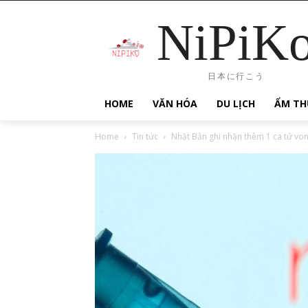
NiPiK
日本に行こう
HOME
VĂN HÓA
DU LỊCH
ẨM TH
Home
Tin tức
Nhật Bản ghi nhận thêm 1 ca tử vong