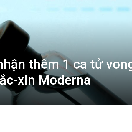
nhận thêm 1 ca tử von
vắc-xin Moderna