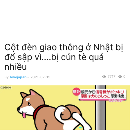
Cột đèn giao thông ở Nhật bị
đổ sập vì….bị cún tè quá
nhiều
7717
0
By
lovejapan
-
2021-07-15