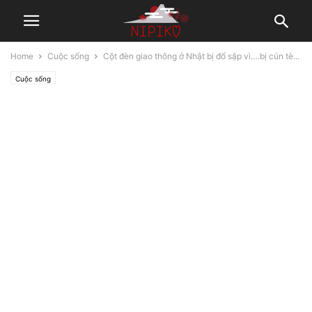
Home
Cuộc sống
Cột đèn giao thông ở Nhật bị đổ sập vì….bị cún tè...
Cuộc sống