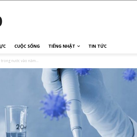
o
ỰC
CUỘC SỐNG
TIẾNG NHẬT
TIN TỨC
t trong nước vào năm...