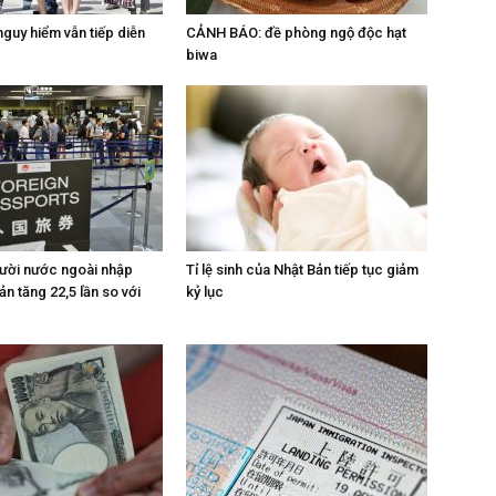
guy hiểm vẫn tiếp diễn
CẢNH BÁO: đề phòng ngộ độc hạt
biwa
ười nước ngoài nhập
Tỉ lệ sinh của Nhật Bản tiếp tục giảm
n tăng 22,5 lần so với
kỷ lục