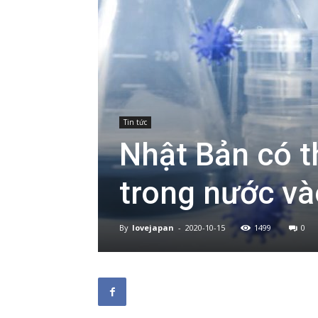
Tin tức
Nhật Bản có t
trong nước v
By
lovejapan
-
2020-10-15
1499
0