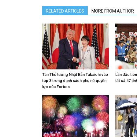
RELATED ARTICLES
MORE FROM AUTHOR
Tân Thủ tướng Nhật Bản Takaichi vào
Lần đầu tiê
top 3 trong danh sách phụ nữ quyền
tất cả 47 tỉn
lực của Forbes