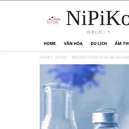
NiPiK
日本に行こう
HOME
VĂN HÓA
DU LỊCH
ẨM TH
Home
Tin tức
Nhật Bản có thể có vắc-xin sản xuấ