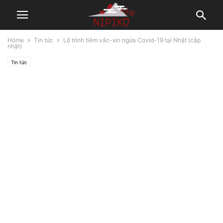
Home
Tin tức
Lộ trình tiêm vắc-xin ngừa Covid-19 tại Nhật (cập
nhật)
Tin tức