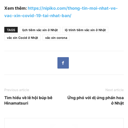
Xem thêm:
https://nipiko.com/thong-tin-moi-nhat-ve-
vac-xin-covid-19-tai-nhat-ban/
TAGS
lịch tiêm vắc xin ở Nhật
lộ trình tiêm vắc xin ở Nhật
vắc xin Cocid ở Nhật
vắc xin corona
Previous article
Next article
Tìm hiểu về lễ hội búp bê
Ứng phó với dị ứng phấn hoa
Hinamatsuri
ở Nhật