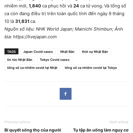
nhiễm mới,
1,840
ca phục hồi và
24
ca tử vong. Và tổng số
ca còn đang điều trị trên toàn quốc tính đến ngày 9 tháng
10 là
31,831
ca.
Nguồn số liệu: NHK World Japan; Mainichi Shimbun; Ảnh
bìa: https://livejapan.com
TAGS
Japan Covid cases
Nhật Bản
thời sự Nhật Bản
tin tức Nhật Bản
Tokyo Covid cases
tổng số ca nhiễm covid tại Nhật
tổng số ca nhiễm covid tại Tokyo
Previous article
Next article
Bí quyết sống thọ của người
Tụ tập ăn uống làm nguy cơ