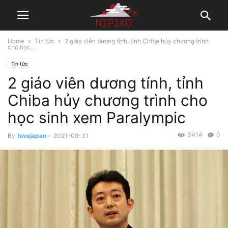
Home
Tin tức
2 giáo viên dương tính, tỉnh Chiba hủy chương trình
cho học...
Tin tức
2 giáo viên dương tính, tỉnh
Chiba hủy chương trình cho
học sinh xem Paralympic
3414
0
By
lovejapan
-
2021-08-31